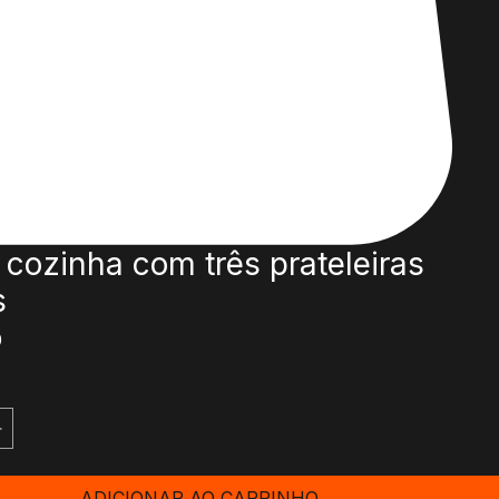
e cozinha com três prateleiras
s
Preço
0