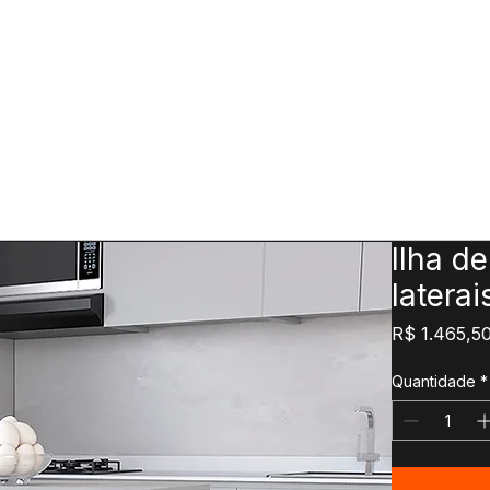
Ilha d
laterai
R$ 1.465,5
Quantidade
*